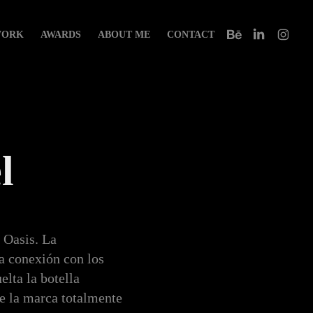
ORK
AWARDS
ABOUT ME
CONTACT
l
 Oasis. La
a conexión con los
lta la botella
de la marca totalmente