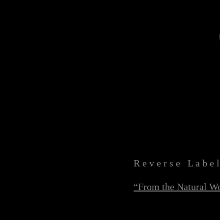
R e v e r s e L a b e 
“From the Natural W