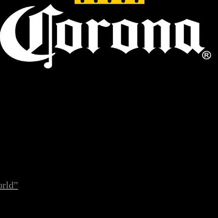
l
orld”